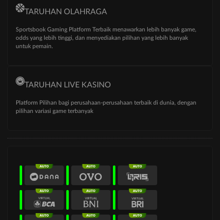
TARUHAN OLAHRAGA
Sportsbook Gaming Platform Terbaik menawarkan lebih banyak game,
odds yang lebih tinggi, dan menyediakan pilihan yang lebih banyak
untuk pemain.
TARUHAN LIVE KASINO
Platform Pilihan bagi perusahaan-perusahaan terbaik di dunia, dengan
pilihan variasi game terbanyak