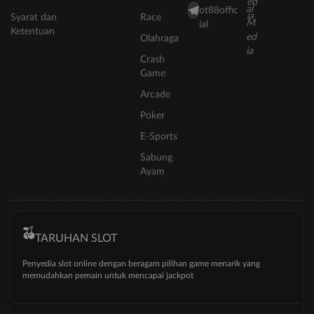
ot88offic
Syarat dan
Race
ial
Ketentuan
Olahraga
Crash
Game
Arcade
Poker
E-Sports
Sabung
Ayam
TARUHAN SLOT
Penyedia slot online dengan beragam pilihan game menarik yang
memudahkan pemain untuk mencapai jackpot