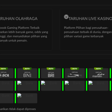
ARUHAN OLAHRAGA
TARUHAN LIVE KASIN
book Gaming Platform Terbaik
Platform Pilihan bagi perusahaan-
rkan lebih banyak game, odds yang
perusahaan terbaik di dunia, dengan
tinggi, dan menyediakan pilihan yang
pilihan variasi game terbanyak
banyak untuk pemain.
arikan tidak dapat diproses