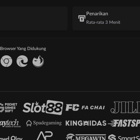
Penarikan
Rata-rata 3 Menit
Browser Yang Didukung