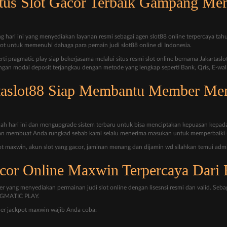
s Slot Gacor Terbaik Gampang Men
 hari ini yang menyediakan layanan resmi sebagai agen slot88 online terpercaya tah
lot untuk memenuhi dahaga para pemain judi slot88 online di Indonesia.
rti pragmatic play siap bekerjasama melalui situs resmi slot online bernama Jakarta
engan modal deposit terjangkau dengan metode yang lengkap seperti Bank, Qris, E-wal
rtaslot88 Siap Membantu Member Me
alah hari ini dan mengupgrade sistem terbaru untuk bisa menciptakan kepuasan kep
 akan membuat Anda rungkad sebab kami selalu menerima masukan untuk memperbaiki s
t maxwin, akun slot yang gacor, jaminan menang dan dijamin wd silahkan temui admin
acor Online Maxwin Terpercaya Dari 
der yang menyediakan permainan judi slot online dengan lisesnsi resmi dan valid. Seb
AGMATIC PLAY.
mber jackpot maxwin wajib Anda coba: