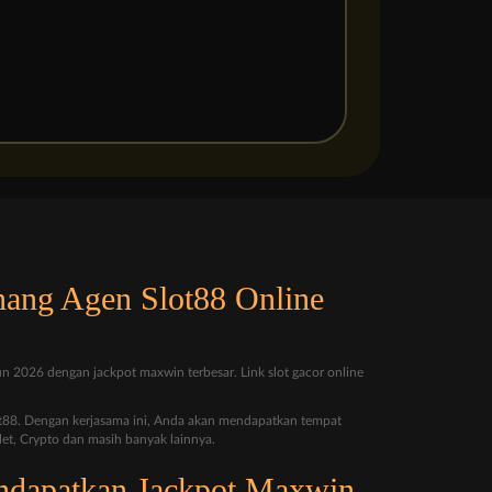
ang Agen Slot88 Online
un 2026 dengan jackpot maxwin terbesar. Link slot gacor online
slot88. Dengan kerjasama ini, Anda akan mendapatkan tempat
let, Crypto dan masih banyak lainnya.
ndapatkan Jackpot Maxwin