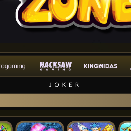
JOKER