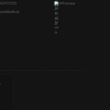
832972355
Whatsapp
slot88official
O