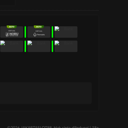
©2026 JAKARTASLOT88. Hak cipta dilindungi | 18+