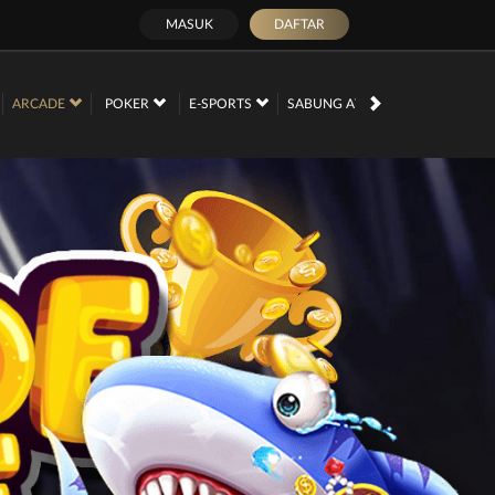
MASUK
DAFTAR
PROMOSI
ARCADE
POKER
E-SPORTS
SABUNG AYAM