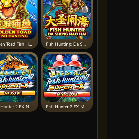
Golden Toad Fish Hunting
Fish Hunting: Da Sheng Nao Hai
Fish Hunter 2 EX-Newbie
Fish Hunter 2 EX-My Club