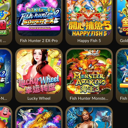
Fish Hunter Insect Paradise
Fish Hunter 2 EX-Pro
Happy Fish 5
Fish Hunter 2 EX-Novice
Lucky Wheel
Fish Hunter Monster Awaken