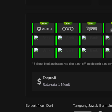
* Selama bank maintenance dan bank offline deposit dan pen
Deposit
Rata-rata 1 Menit
Bersertifikasi Dari
Tanggung Jawab Bermain